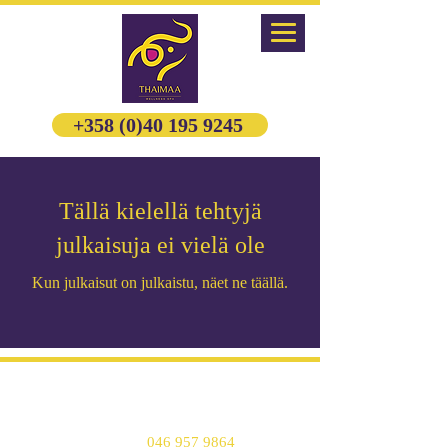
+358 (0)40 195 9245
Tällä kielellä tehtyjä
julkaisuja ei vielä ole
Kun julkaisut on julkaistu, näet ne täällä.
Mikonkatu 18 B (Kluuvi)
00100 Helsinki
Puhelin :
046 957 9864